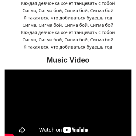
Каждая девчонка хочет танцевать с тобой
Сигма, Сигма бой, Сигма бой, Сигма бой
Я такая вся, что добиваться будешь год
Сигма, Сигма бой, Сигма бой, Сигма бой
Каждая девчонка хочет танцевать с тобой
Сигма, Сигма бой, Сигма бой, Сигма бой
Я такая вся, что добиваться будешь год
Music Video